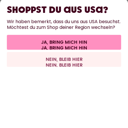
ERFAHRE MEHR
Shoppst du aus USA?
HILFE
Wir haben bemerkt, dass du uns aus USA besuchst.
Möchtest du zum Shop deiner Region wechseln?
KONTAKT
JA, BRING MICH HIN
Cookie-Einstellungen
AGB
Datenschutz
Impressum
Alle Preise sind inklusive Mehrwertsteuer und zzgl. Versandkosten.
©
2026
air up GmbH
Schweiz
NEIN, BLEIB HIER