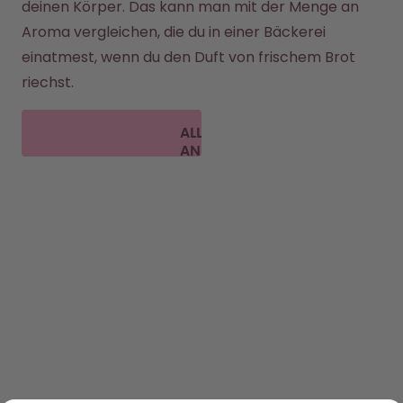
deinen Körper. Das kann man mit der Menge an 
Aroma vergleichen, die du in einer Bäckerei 
einatmest, wenn du den Duft von frischem Brot 
riechst.
ALLE FAQ
ANSEHEN
ENTDECKEN