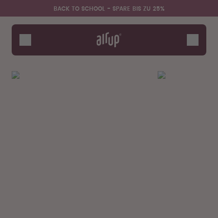
Zum Hauptinhalt springen
Erklärung zur Barrierefreiheit
BACK TO SCHOOL - SPARE BIS ZU 25%
Flaschen
Duft-Pods
Zubehör
Starter Sets
Back2School
Gewinnspiel