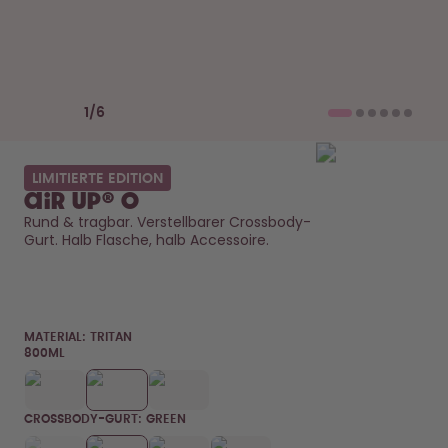
Back to School - Spare bis zu
Design Edition:
25%
createdbygabe × air up®
Wie funktioniert's
Previous slide
Next slide
Hilfe & FAQ
1
/
6
Flaschen vergleichen
LIMITIERTE EDITION
air up® O
Rund & tragbar. Verstellbarer Crossbody-
Gurt. Halb Flasche, halb Accessoire. 
MATERIAL:
TRITAN
800ML
CROSSBODY-GURT: GREEN