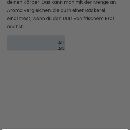
deinen Körper. Das kann man mit der Menge an 
Aroma vergleichen, die du in einer Bäckerei 
einatmest, wenn du den Duft von frischem Brot 
riechst.
ALLE FAQ
ANSEHEN
ENTDECKEN