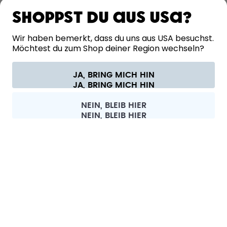
ERFAHRE MEHR
Shoppst du aus USA?
HILFE
Wir haben bemerkt, dass du uns aus USA besuchst.
Möchtest du zum Shop deiner Region wechseln?
KONTAKT
JA, BRING MICH HIN
Cookie-Einstellungen
AGB
Datenschutz
Impressum
Alle Preise sind inklusive Mehrwertsteuer und zzgl. Versandkosten.
©
2026
air up GmbH
Schweiz
NEIN, BLEIB HIER