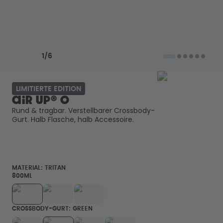
Back to School - Spare bis zu
Design Edition:
25%
createdbygabe × air up®
Wie funktioniert's
Previous slide
Next slide
Hilfe & FAQ
1
/
6
Flaschen vergleichen
LIMITIERTE EDITION
air up® O
Rund & tragbar. Verstellbarer Crossbody-
Gurt. Halb Flasche, halb Accessoire. 
MATERIAL:
TRITAN
800ML
CROSSBODY-GURT: GREEN