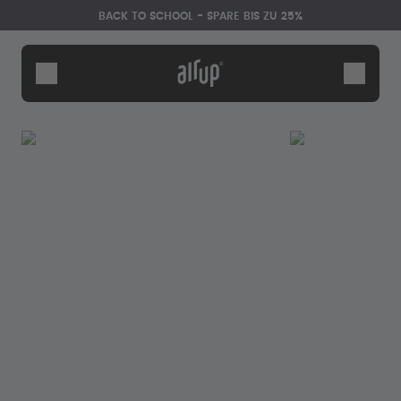
Zum Hauptinhalt springen
Erklärung zur Barrierefreiheit
BACK TO SCHOOL - SPARE BIS ZU 25%
Flaschen
Duft-Pods
Zubehör
Starter Sets
Back2School
Gewinnspiel