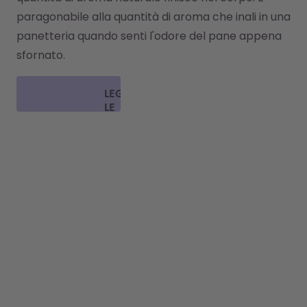
paragonabile alla quantità di aroma che inali in una 
panetteria quando senti l'odore del pane appena 
sfornato.
LEGGI
LE
FAQ
OTTIENI
SCOPRI DI PIÙ