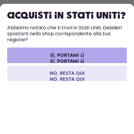
Acquisti in Stati Uniti?
ASSISTENZA
Abbiamo notato che ti trovi in Stati Uniti. Desideri
spostarti nello shop corrispondente alla tua
CONTATTI
regione?
Impostazioni dei cookie
Termini e condizioni
Informativa sulla privacy
Informazioni legali
Recedere dal contratto
SÌ, PORTAMI LÌ
Tutti i prezzi sono comprensivi di tasse ed escludono i costi di
spedizione.
©
2026
air up GmbH
Italia
NO, RESTA QUI