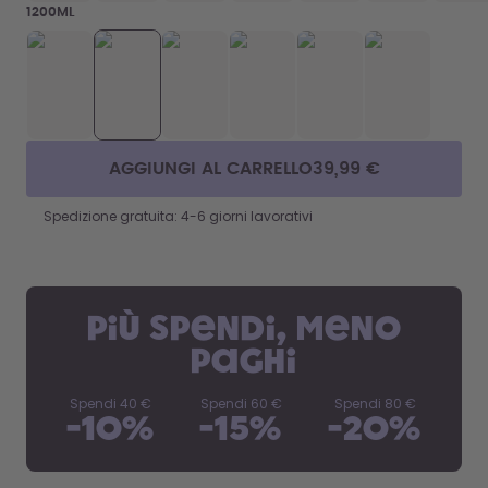
1200ML
AGGIUNGI AL CARRELLO
39,99 €
Spedizione gratuita: 4-6 giorni lavorativi
Più spendi, meno
paghi
Spendi
40 €
Spendi
60 €
Spendi
80 €
-
10
%
-
15
%
-
20
%
Chi
ten