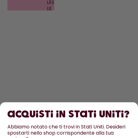
LEGGI
LE
FAQ
OTTIENI
SCOPRI DI PIÙ
Acquisti in Stati Uniti?
ASSISTENZA
Abbiamo notato che ti trovi in Stati Uniti. Desideri
spostarti nello shop corrispondente alla tua
CONTATTI