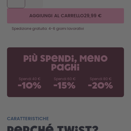
Come funziona
Assistenza & FAQ
AGGIUNGI AL CARRELLO
29,99 €
Dove acquistare
Confronta le borracce
Spedizione gratuita: 4-6 giorni lavorativi
Più spendi, meno
paghi
Spendi
40 €
Spendi
60 €
Spendi
80 €
-
10
%
-
15
%
-
20
%
CARATTERISTICHE
Perché Twist?