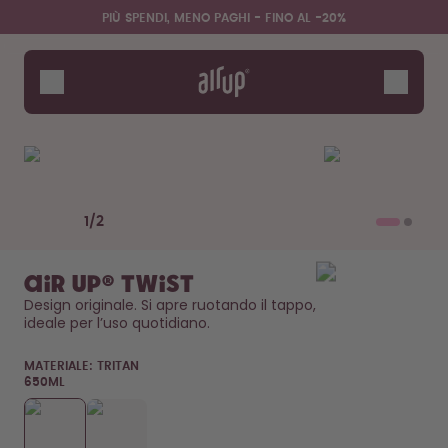
Salta al contenuto principale
Dichiarazione di Accessibilità
PIÙ SPENDI, MENO PAGHI - FINO AL -20%
Borracce
Pod
Accessori
Starter Sets
Previous slide
Next slide
1
/
2
air up® Twist
Design originale. Si apre ruotando il tappo, 
ideale per l’uso quotidiano. 
MATERIALE:
TRITAN
650ML
Design Edition:
Saluta la "O"
createdbygabe × air up®