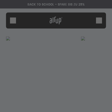
Zum Hauptinhalt springen
Erklärung zur Barrierefreiheit
BACK TO SCHOOL - SPARE BIS ZU 25%
Flaschen
Duft-Pods
Zubehör
Starter Sets
Back2School
Gewinnspiel