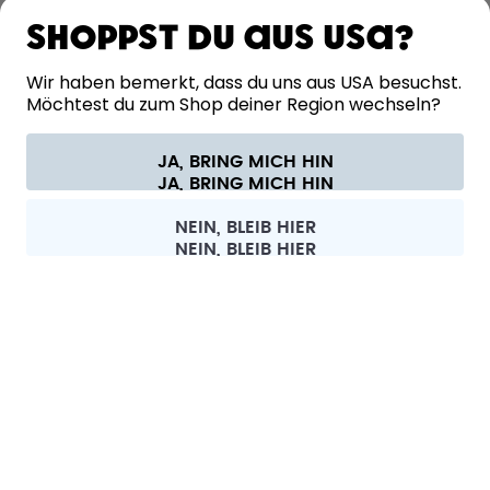
ERFAHRE MEHR
Shoppst du aus USA?
HILFE
Wir haben bemerkt, dass du uns aus USA besuchst.
Möchtest du zum Shop deiner Region wechseln?
KONTAKT
JA, BRING MICH HIN
Cookie-Einstellungen
AGB
Datenschutz
Impressum
Alle Preise sind inklusive Mehrwertsteuer und zzgl. Versandkosten.
©
2026
air up GmbH
Schweiz
NEIN, BLEIB HIER