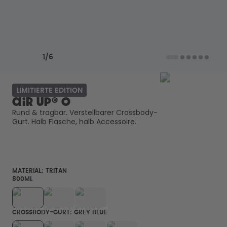
Back to School - Spare bis zu
Design Edition:
25%
createdbygabe × air up®
Wie funktioniert's
Previous slide
Next slide
Hilfe & FAQ
1
/
6
Flaschen vergleichen
LIMITIERTE EDITION
air up® O
Rund & tragbar. Verstellbarer Crossbody-
Gurt. Halb Flasche, halb Accessoire. 
MATERIAL:
TRITAN
800ML
CROSSBODY-GURT: GREY BLUE