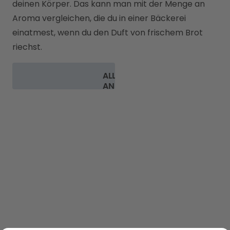
deinen Körper. Das kann man mit der Menge an 
Aroma vergleichen, die du in einer Bäckerei 
einatmest, wenn du den Duft von frischem Brot 
riechst.
ALLE FAQ
ANSEHEN
ENTDECKEN