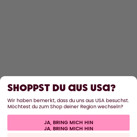
ENTDECKEN
ERFAHRE MEHR
Shoppst du aus USA?
HILFE
Wir haben bemerkt, dass du uns aus USA besuchst.
Möchtest du zum Shop deiner Region wechseln?
KONTAKT
Cookie-Einstellungen
AGB
Datenschutz
Impressum
JA, BRING MICH HIN
Vertrag widerrufen
Alle Preise sind inklusive Mehrwertsteuer und zzgl. Versandkosten.
©
2026
air up GmbH
Deutschland