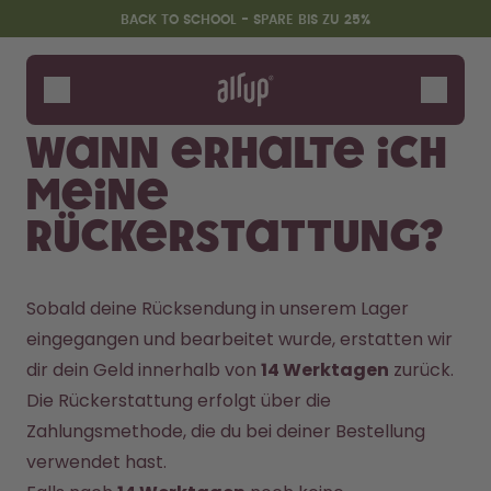
Zum Hauptinhalt springen
Erklärung zur Barrierefreiheit
BACK TO SCHOOL - SPARE BIS ZU 25%
Flaschen
Duft-Pods
Wann erhalte ich
Zubehör
meine
Starter Sets
Back2School
Rückerstattung?
Gewinnspiel
Sobald deine Rücksendung in unserem Lager 
eingegangen und bearbeitet wurde, erstatten wir 
dir dein Geld innerhalb von 
14 Werktagen
 zurück.
Die Rückerstattung erfolgt über die 
Zahlungsmethode, die du bei deiner Bestellung 
verwendet hast.