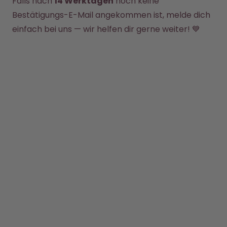
Falls nach 
14 Werktagen
 noch keine 
Back to School - Spare bis zu
Design Edition:
25%
createdbygabe × air up®
Bestätigungs-E-Mail angekommen ist, melde dich 
einfach bei uns — wir helfen dir gerne weiter! 💙
Wie funktioniert's
Hilfe & FAQ
Store Finder
Flaschen vergleichen