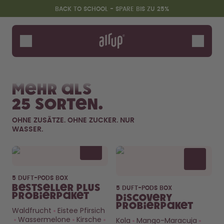
Zum Hauptinhalt springen
Erklärung zur Barrierefreiheit
BACK TO SCHOOL - SPARE BIS ZU 25%
Flaschen
Duft-Pods
Alle Produkte
Neu & Limitiert
Fr
Zubehör
Mehr als
Starter Sets
25 Sorten.
Back2School
Gewinnspiel
OHNE ZUSÄTZE. OHNE ZUCKER. NUR
WASSER.
Flavor details
5 DUFT-PODS BOX
Bestseller Plus
5 DUFT-PODS BOX
Probierpaket
Discovery
Probierpaket
Waldfrucht
Eistee Pfirsich
Wassermelone
Kirsche
Kola
Mango-Maracuja