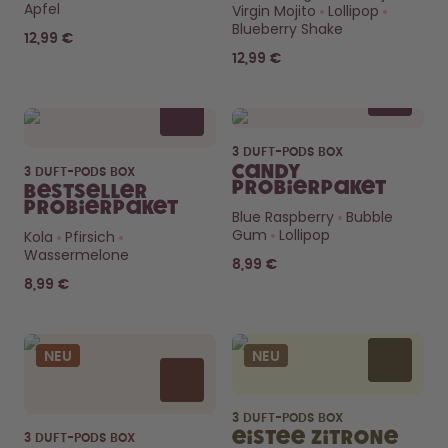
Back to School - Spare bis zu
Design Edition:
Apfel
Virgin Mojito
Lollipop
25%
createdbygabe × air up®
Blueberry Shake
12,99 €
12,99 €
Wie funktioniert's
Hilfe & FAQ
Store Finder
Flaschen vergleichen
3 DUFT-PODS BOX
Candy
3 DUFT-PODS BOX
Probierpaket
Bestseller
Probierpaket
Blue Raspberry
Bubble
Gum
Lollipop
Kola
Pfirsich
Wassermelone
8,99 €
8,99 €
NEU
NEU
3 DUFT-PODS BOX
Eistee Zitrone
3 DUFT-PODS BOX