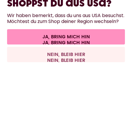
Shoppst du aus USA?
HILFE
Wir haben bemerkt, dass du uns aus USA besuchst.
Möchtest du zum Shop deiner Region wechseln?
KONTAKT
Cookie-Einstellungen
AGB
Datenschutz
Impressum
JA, BRING MICH HIN
Vertrag widerrufen
Alle Preise sind inklusive Mehrwertsteuer und zzgl. Versandkosten.
©
2026
air up GmbH
Deutschland
NEIN, BLEIB HIER