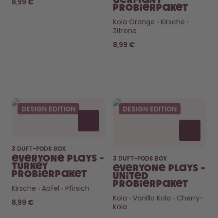
Germany
8,99 €
Probierpaket
Kola Orange
Kirsche
Zitrone
8,99 €
Neugierig auf
die Pods?
DESIGN EDITION
DESIGN EDITION
Wie lange halten die? Was
steckt drin?
CHECK’S HIER
3 DUFT-PODS BOX
Everyone Plays -
3 DUFT-PODS BOX
Turkey
Everyone Plays -
Probierpaket
United
Probierpaket
Kirsche
Apfel
Pfirsich
Kola
Vanilla Kola
Cherry-
8,99 €
Kola