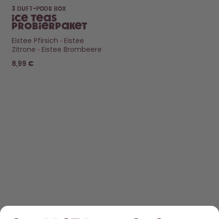
3 DUFT-PODS BOX
Ice Teas
Probierpaket
Eistee Pfirsich
Eistee
Zitrone
Eistee Brombeere
8,99 €
ENTDECKEN
ERFAHRE MEHR