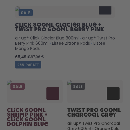
SALE
Click 800ml Glacier Blue +
Twist Pro 600ml Berry Pink
air up® Click Glacier Blue 800ml
air up® Twist Pro
Berry Pink 600ml
Eistee Zitrone Pods
Eistee
Mango Pods
Originalpreis
87,96 €
RABATTIERTER PREIS
65,49 €
25% RABATT
SALE
SALE
Click 600ml
Twist Pro 600ml
Shrimp Pink +
Charcoal Grey
Click 600ml
air up® Twist Pro Charcoal
Dolphin Blue
Grey 600ml
Orange Kola