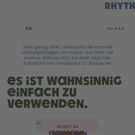
Rhyth
Previous slide
Next slide
1
/
4
*Wer genug trinkt, unterstützt die normale
Leistungsfähigkeit von Körper und Geist. Die
positive Wirkung setzt bei einer täglichen
Aufnahme von mindestens 2 L Wasser ein.
es ist wahnsinnig
einfach zu
verwenden.
SCHRITT 04
SCHRITT 02
SCHRITT 03
SCHRITT 01
Trink dich
Tausche
Wasser
Pod