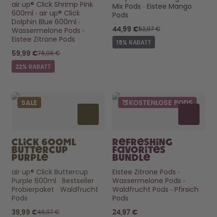
air up® Click Shrimp Pink
Mix Pods
Eistee Mango
600ml
air up® Click
Pods
Dolphin Blue 600ml
Originalpreis
52,97 €
Wassermelone Pods
RABATTIERTER PREIS
44,99 €
Eistee Zitrone Pods
15% RABATT
Originalpreis
76,96 €
RABATTIERTER PREIS
59,99 €
22% RABATT
SALE
🍑KOSTENLOSE PODS
Click 600ml
Refreshing
Buttercup
Favorites
Purple
Bundle
air up® Click Buttercup
Eistee Zitrone Pods
Purple 600ml
Bestseller
Wassermelone Pods
Probierpaket
Waldfrucht
Waldfrucht Pods
Pfirsich
Pods
Pods
Originalpreis
46,97 €
RABATTIERTER PREIS
39,99 €
24,97 €