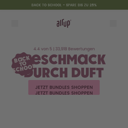
Zum Hauptinhalt springen
Erklärung zur Barrierefreiheit
BACK TO SCHOOL - SPARE BIS ZU 25%
Flaschen
Duft-Pods
Zubehör
4.4 von 5 | 33,918 Bewertungen
Starter Sets
Geschmack
Back
Back2School
to
School
Gewinnspiel
durch Duft
JETZT BUNDLES SHOPPEN