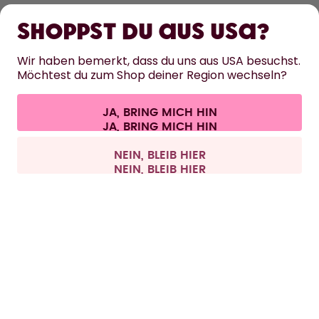
ERFAHRE MEHR
Shoppst du aus USA?
HILFE
Wir haben bemerkt, dass du uns aus USA besuchst.
Möchtest du zum Shop deiner Region wechseln?
KONTAKT
Cookie-Einstellungen
AGB
Datenschutz
Impressum
JA, BRING MICH HIN
Vertrag widerrufen
Alle Preise sind inklusive Mehrwertsteuer und zzgl. Versandkosten.
©
2026
air up GmbH
Deutschland
NEIN, BLEIB HIER