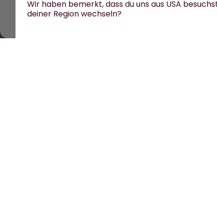
Wir haben bemerkt, dass du uns aus USA besuchs
deiner Region wechseln?
Alle Preise sind inklusive Mehrwertsteuer und zzgl. V