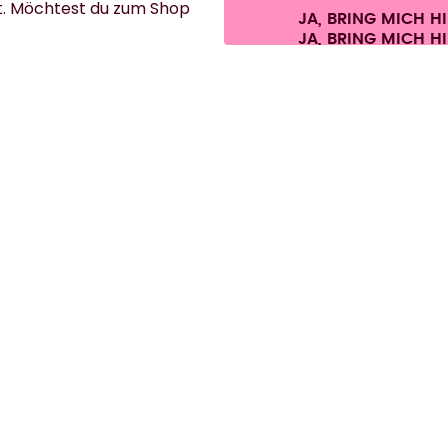
t. Möchtest du zum Shop
JA, BRING MICH H
ersandkosten.
©
2026
air up GmbH
Cookie-Einstellungen
AGB
Datenschutz