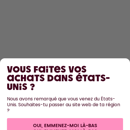
DÉCOUVRIR
Vous faites vos
EN SAVOIR PLUS
achats dans États-
Unis ?
AIDE
Nous avons remarqué que vous venez du États-
Unis. Souhaites-tu passer au site web de ta région
NOUS CONTACTER
?
Paramètres des cookies
Conditions générales de vente et informations aux clients
Politique de confidentialité
Mentions légales
OUI, EMMENEZ-MOI LÀ-BAS
Se rétracter du contrat