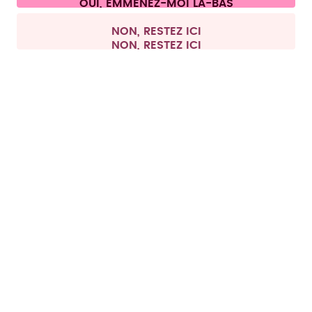
Tous les prix sont TTC et hors frais de port.
©
2026
air up GmbH
Belgique
NON, RESTEZ ICI