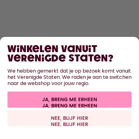
SHOPPEN
Winkelen vanuit
ONTDEK
Verenigde Staten?
HULP
We hebben gemerkt dat je op bezoek komt vanuit
het Verenigde Staten. We raden je aan te switchen
naar de webshop voor jouw regio.
CONTACT
Cookie-instellingen
Algemene voorwaarden
Privacy
JA, BRENG ME ERHEEN
Juridische informatie
Overeenkomst herroepen
Alle prijzen zijn inclusief BTW en exclusief verzendkosten.
©
2026
air up GmbH
België
NEE, BLIJF HIER