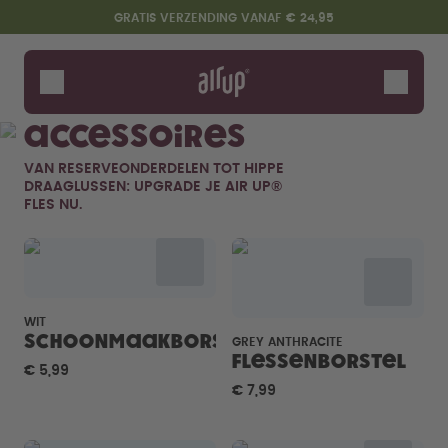
Overslaan en naar de inhoud gaan
Toegankelijkheidsverklaring
GRATIS VERZENDING VANAF € 24,95
Flessen
Smaken
Accessoires
Accessoires
VAN RESERVEONDERDELEN TOT HIPPE
Starter Sets
DRAAGLUSSEN: UPGRADE JE AIR UP®
FLES NU.
WIT
Schoonmaakborstel
GREY ANTHRACITE
Flessenborstel
€ 5,99
Zeg hallo tegen de "O"
€ 7,99