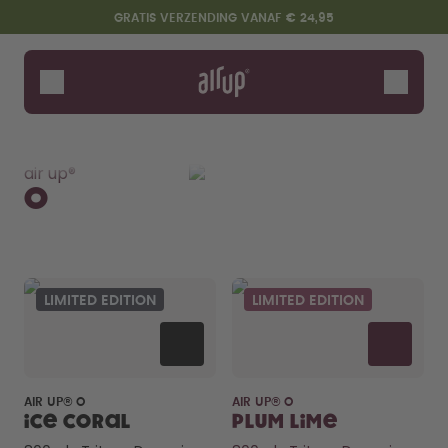
Overslaan en naar de inhoud gaan
Toegankelijkheidsverklaring
GRATIS VERZENDING VANAF € 24,95
Flessen
Smaken
Bekijk alles
O
Click
Kids
Twist Pr
Accessoires
air up®
Starter Sets
O
LIMITED EDITION
LIMITED EDITION
Zeg hallo tegen de "O"
AIR UP® O
AIR UP® O
Ice Coral
Plum Lime