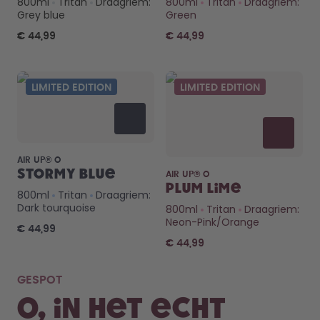
800ml
Tritan
Draagriem:
800ml
Tritan
Draagriem:
Hoe het werkt
Grey blue
Green
Support & FAQ
Vergelijk de flessen
€ 44,99
€ 44,99
LIMITED EDITION
LIMITED EDITION
AIR UP® O
Stormy Blue
AIR UP® O
Plum Lime
800ml
Tritan
Draagriem:
Dark tourquoise
800ml
Tritan
Draagriem:
Neon-Pink/Orange
€ 44,99
€ 44,99
GESPOT
o, in het echt