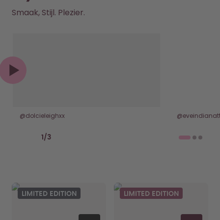
Smaak, Stijl. Plezier.
@dolcieleighxx
@eveindianatt
Previous slide
Next slide
1
/
3
LIMITED EDITION
LIMITED EDITION