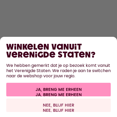
SHOPPEN
Winkelen vanuit
ONTDEK
Verenigde Staten?
HULP
We hebben gemerkt dat je op bezoek komt vanuit
het Verenigde Staten. We raden je aan te switchen
naar de webshop voor jouw regio.
CONTACT
Cookie-instellingen
Algemene voorwaarden
Privacy
JA, BRENG ME ERHEEN
Juridische informatie
Overeenkomst herroepen
Alle prijzen zijn inclusief BTW en exclusief verzendkosten.
©
2026
air up GmbH
België
NEE, BLIJF HIER