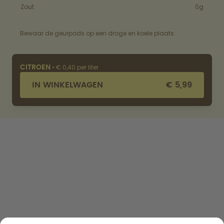
Zout
0g
Bewaar de geurpods op een droge en koele plaats.
•
€ 0,40 per liter
CITROEN
IN WINKELWAGEN
€ 5,99
SHOPPEN