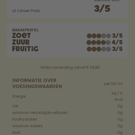
Hoe het werkt
3
/
5
Support & FAQ
x
3
Citroen Pods
Vergelijk de flessen
SMAAKPROFIEL
Zoet
3
/
5
Zuur
4
/
5
Fruitig
3
/
5
Gratis verzending vanaf € 24,95
INFORMATIE OVER
per 100 ml
VOEDINGSWAARDEN
0kj / 0
Energie
kcal
Vet
0g
waarvan verzadigde vetzuren
0g
Koolhydraten
0g
waarvan suikers
0g
Eiwit
0g