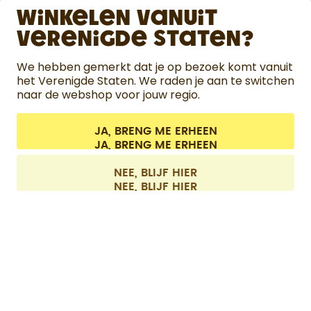
Winkelen vanuit
ONTDEK
Verenigde Staten?
HULP
We hebben gemerkt dat je op bezoek komt vanuit
het Verenigde Staten. We raden je aan te switchen
naar de webshop voor jouw regio.
CONTACT
Cookie-instellingen
Algemene voorwaarden
Privacy
JA, BRENG ME ERHEEN
Juridische informatie
Overeenkomst herroepen
Alle prijzen zijn inclusief BTW en exclusief verzendkosten.
©
2026
air up GmbH
België
NEE, BLIJF HIER