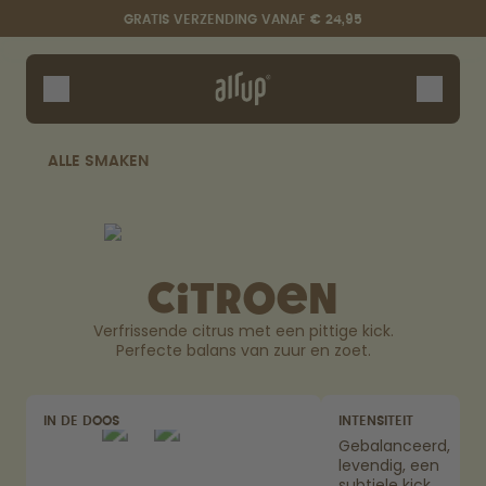
Overslaan en naar de inhoud gaan
Toegankelijkheidsverklaring
GRATIS VERZENDING VANAF € 24,95
Flessen
Smaken
Accessoires
ALLE SMAKEN
Starter Sets
Citroen
Verfrissende citrus met een pittige kick.
Perfecte balans van zuur en zoet.
Zeg hallo tegen de "O"
IN DE DOOS
INTENSITEIT
Gebalanceerd,
levendig, een
subtiele kick