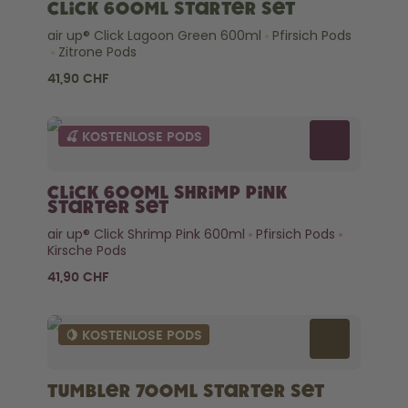
Back to School - Spare bis zu
Design Edition:
Click 600ml Starter Set
25%
createdbygabe × air up®
air up® Click Lagoon Green 600ml
Pfirsich Pods
Zitrone Pods
Wie funktioniert's
41,90 CHF
Hilfe & FAQ
Flaschen vergleichen
🍒 KOSTENLOSE PODS
Click 600ml Shrimp Pink
Starter Set
air up® Click Shrimp Pink 600ml
Pfirsich Pods
Kirsche Pods
41,90 CHF
🍋 KOSTENLOSE PODS
Tumbler 700ml Starter Set