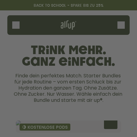
Zum Hauptinhalt springen
Erklärung zur Barrierefreiheit
BACK TO SCHOOL - SPARE BIS ZU 25%
Flaschen
Duft-Pods
Zubehör
Trink mehr.
Starter Sets
Ganz einfach.
Back2School
Gewinnspiel
Finde dein perfektes Match. Starter Bundles 
für jede Routine – vom ersten Schluck bis zur 
Hydration den ganzen Tag. Ohne Zusätze. 
Ohne Zucker. Nur Wasser. Wähle einfach dein 
Bundle und starte mit air up®.
🍋 KOSTENLOSE PODS