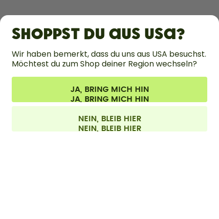
ERFAHRE MEHR
Shoppst du aus USA?
HILFE
Wir haben bemerkt, dass du uns aus USA besuchst.
Möchtest du zum Shop deiner Region wechseln?
KONTAKT
JA, BRING MICH HIN
Cookie-Einstellungen
AGB
Datenschutz
Impressum
Alle Preise sind inklusive Mehrwertsteuer und zzgl. Versandkosten.
©
2026
air up GmbH
Schweiz
NEIN, BLEIB HIER