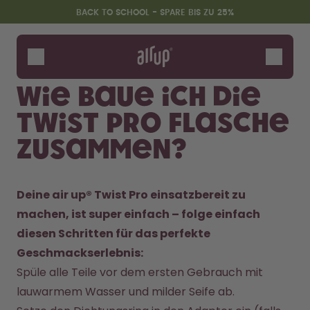
Zum Hauptinhalt springen
Erklärung zur Barrierefreiheit
BACK TO SCHOOL - SPARE BIS ZU 25%
Flaschen
Duft-Pods
Wie baue ich die
Zubehör
Twist Pro Flasche
Starter Sets
Back2School
zusammen?
Gewinnspiel
Deine air up® Twist Pro einsatzbereit zu 
machen, ist super einfach – folge einfach 
diesen Schritten für das perfekte 
Geschmackserlebnis: 
Spüle alle Teile vor dem ersten Gebrauch mit 
lauwarmem Wasser und milder Seife ab.