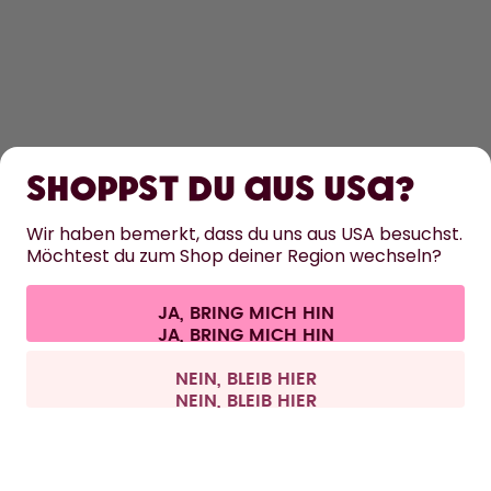
ENTDECKEN
ERFAHRE MEHR
Shoppst du aus USA?
HILFE
Wir haben bemerkt, dass du uns aus USA besuchst.
Möchtest du zum Shop deiner Region wechseln?
KONTAKT
JA, BRING MICH HIN
Cookie-Einstellungen
AGB
Datenschutz
Impressum
Alle Preise sind inklusive Mehrwertsteuer und zzgl. Versandkosten.
©
2026
air up GmbH
Schweiz
NEIN, BLEIB HIER