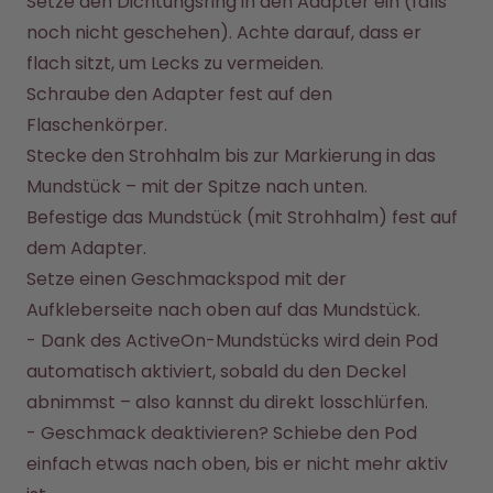
Setze den Dichtungsring in den Adapter ein (falls 
Back to School - Spare bis zu
Design Edition:
25%
createdbygabe × air up®
noch nicht geschehen). Achte darauf, dass er 
flach sitzt, um Lecks zu vermeiden.
Schraube den Adapter fest auf den 
Wie funktioniert's
Hilfe & FAQ
Flaschenkörper.
Flaschen vergleichen
Stecke den Strohhalm bis zur Markierung in das 
Mundstück – mit der Spitze nach unten.
Befestige das Mundstück (mit Strohhalm) fest auf 
dem Adapter.
Setze einen Geschmackspod mit der 
Aufkleberseite nach oben auf das Mundstück.

- Dank des ActiveOn-Mundstücks wird dein Pod 
automatisch aktiviert, sobald du den Deckel 
abnimmst – also kannst du direkt losschlürfen.

- Geschmack deaktivieren? Schiebe den Pod 
einfach etwas nach oben, bis er nicht mehr aktiv 