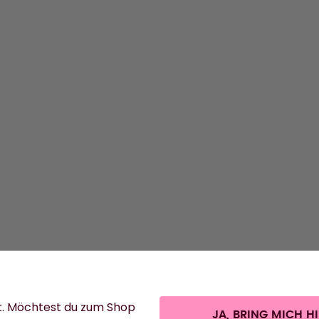
ENTDE
Flasche
Duft-Po
Zubehör
Starter 
t. Möchtest du zum Shop
JA, BRING MICH H