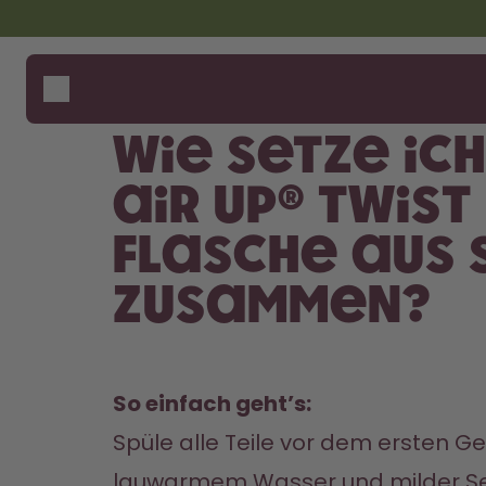
Zum Hauptinhalt springen
Erklärung zur Barrierefreiheit
Flaschen
Wie fu
Hilfe 
Duft-Pods
Flasc
Wie setze ich
Zubehör
Starter Sets
air up® Twist
Back2School
Flasche aus 
Gewinnspiel
zusammen?
So einfach geht’s: 
Spüle alle Teile vor dem ersten Ge
lauwarmem Wasser und milder Se