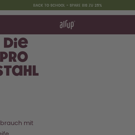
BACK TO SCHOOL - SPARE BIS ZU 25%
nktioniert's
& FAQ
hen vergleichen
 die
 Pro
Back to School - Spare bis zu
Stahl
25%
brauch mit 
ife.