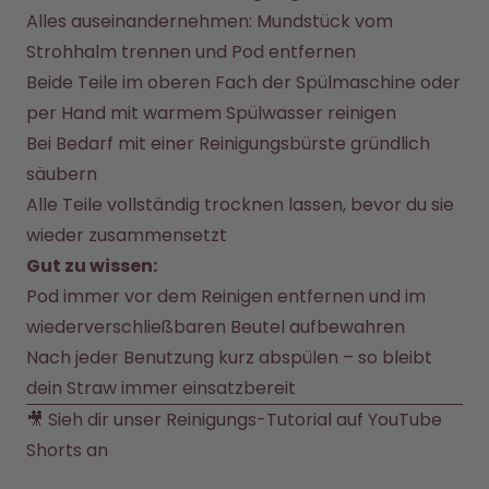
Back to School - Spare bis zu
Design Edition:
Alles auseinandernehmen: Mundstück vom 
25%
createdbygabe × air up®
Strohhalm trennen und Pod entfernen
Beide Teile im oberen Fach der Spülmaschine oder 
Wie funktioniert's
per Hand mit warmem Spülwasser reinigen
Hilfe & FAQ
Flaschen vergleichen
Bei Bedarf mit einer Reinigungsbürste gründlich 
säubern
Alle Teile vollständig trocknen lassen, bevor du sie 
wieder zusammensetzt
Gut zu wissen:
Pod immer vor dem Reinigen entfernen und im 
wiederverschließbaren Beutel aufbewahren
Nach jeder Benutzung kurz abspülen – so bleibt 
dein Straw immer einsatzbereit
🎥 Sieh dir unser Reinigungs-Tutorial auf 
YouTube 
Shorts an