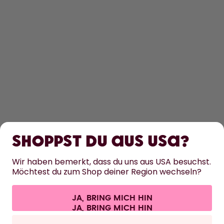
ENTDECKEN
ERFAHRE MEHR
Shoppst du aus USA?
HILFE
Wir haben bemerkt, dass du uns aus USA besuchst.
Möchtest du zum Shop deiner Region wechseln?
KONTAKT
JA, BRING MICH HIN
Cookie-Einstellungen
AGB
Datenschutz
Impressum
Alle Preise sind inklusive Mehrwertsteuer und zzgl. Versandkosten.
©
2026
air up GmbH
Schweiz