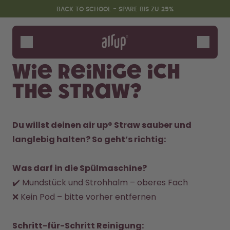
Zum Hauptinhalt springen
Erklärung zur Barrierefreiheit
BACK TO SCHOOL - SPARE BIS ZU 25%
Flaschen
Duft-Pods
Wie reinige ich
Zubehör
The Straw?
Starter Sets
Back2School
Gewinnspiel
Du willst deinen air up® Straw sauber und 
langlebig halten? So geht’s richtig:
Was darf in die Spülmaschine?
✔️ Mundstück und Strohhalm – oberes Fach

❌ Kein Pod – bitte vorher entfernen

Schritt-für-Schritt Reinigung: