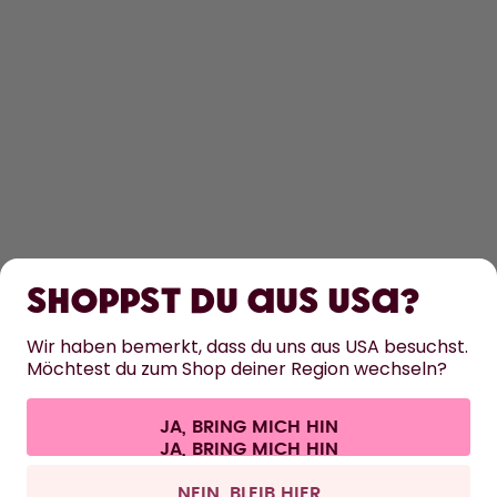
ENTDECKEN
ERFAHRE MEHR
Shoppst du aus USA?
HILFE
Wir haben bemerkt, dass du uns aus USA besuchst.
Möchtest du zum Shop deiner Region wechseln?
KONTAKT
JA, BRING MICH HIN
Cookie-Einstellungen
AGB
Datenschutz
Impressum
Alle Preise sind inklusive Mehrwertsteuer und zzgl. Versandkosten.
©
2026
air up GmbH
Schweiz
NEIN, BLEIB HIER