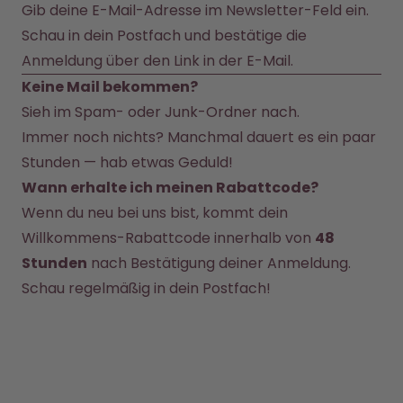
Back to School - Spare bis zu
Design Edition:
Gib deine E-Mail-Adresse im Newsletter-Feld ein.
25%
createdbygabe × air up®
Schau in dein Postfach und bestätige die 
Anmeldung über den Link in der E-Mail.
Wie funktioniert's
Keine Mail bekommen?
Hilfe & FAQ
Sieh im Spam- oder Junk-Ordner nach.
Flaschen vergleichen
Immer noch nichts? Manchmal dauert es ein paar 
Stunden — hab etwas Geduld!
Wann erhalte ich meinen Rabattcode?
Wenn du neu bei uns bist, kommt dein 
Willkommens-Rabattcode innerhalb von 
48 
Stunden
 nach Bestätigung deiner Anmeldung. 
Schau regelmäßig in dein Postfach!