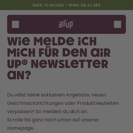
Zum Hauptinhalt springen
Erklärung zur Barrierefreiheit
BACK TO SCHOOL - SPARE BIS ZU 25%
Flaschen
Duft-Pods
Wie melde ich
Zubehör
mich für den air
Starter Sets
Back2School
up® Newsletter
Gewinnspiel
an?
Du willst keine exklusiven Angebote, neuen 
Geschmacksrichtungen oder Produktneuheiten 
verpassen? So meldest du dich an:
Scrolle bis ganz nach unten auf unserer 
Homepage.