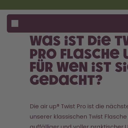
Zum Hauptinhalt springen
Erklärung zur Barrierefreiheit
Flaschen
Wie fu
Hilfe 
Duft-Pods
Flasc
Was ist die T
Zubehör
Starter Sets
Pro Flasche 
Back2School
für wen ist s
Gewinnspiel
gedacht?
Die air up® Twist Pro ist die nächs
unserer klassischen Twist Flasche 
auffälliger und voller praktischer 