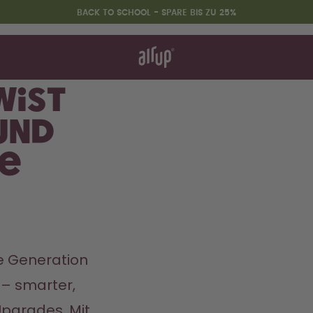
BACK TO SCHOOL - SPARE BIS ZU 25%
nktioniert's
& FAQ
hen vergleichen
wist
und
Back to School - Spare bis zu
ie
25%
te Generation 
– smarter, 
Upgrades. Mit 