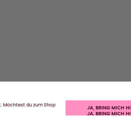
ENTDE
Flasche
Duft-Po
Zubehör
Starter 
t. Möchtest du zum Shop
JA, BRING MICH H
er und zzgl. Versandkosten.
©
2026
air up GmbH
Cookie-Einstellungen
AGB