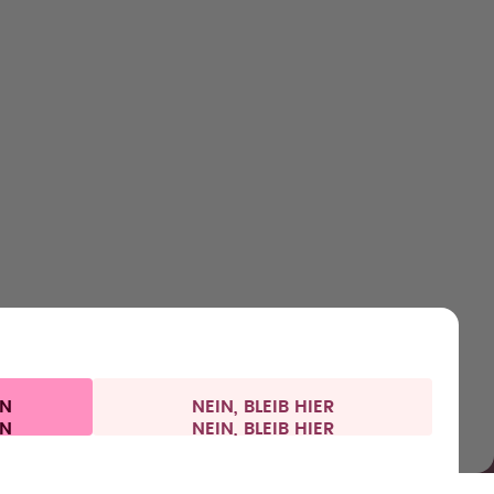
CKEN
ERFAHRE MEHR
HILFE
KONTAKT
n
Über uns
Hilfe & FAQ
Karriere
ds
Wie funktioniert's
Rücksendungen
Store Finder
Gesundheit
Versand & Zahlungen
Presse/Influencer
Sets
IN
NEIN, BLEIB HIER
Datenschutz
Impressum
Schweiz