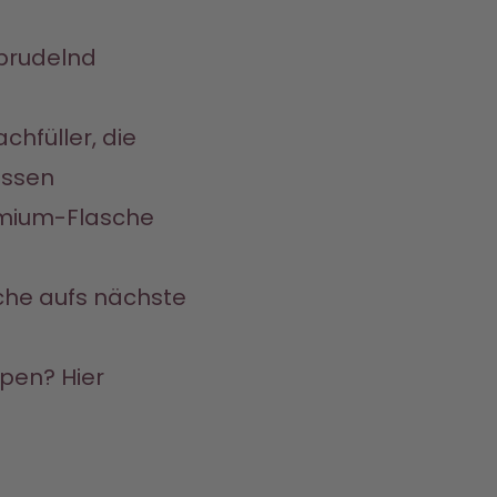
sprudelnd 
hfüller, die 
issen
emium-Flasche 
asche aufs nächste 
pen? Hier 