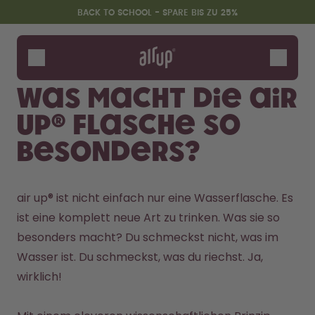
Zum Hauptinhalt springen
Erklärung zur Barrierefreiheit
BACK TO SCHOOL - SPARE BIS ZU 25%
Flaschen
Duft-Pods
Was macht die air
Zubehör
up® Flasche so
Starter Sets
Back2School
besonders?
Gewinnspiel
air up® ist nicht einfach nur eine Wasserflasche. Es 
ist eine komplett neue Art zu trinken. Was sie so 
besonders macht? Du schmeckst nicht, was im 
Wasser ist. Du schmeckst, was du riechst. Ja, 
wirklich!
