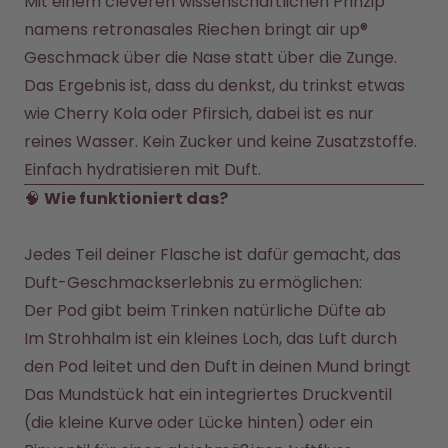
Mit einem cleveren wissenschaftlichen Prinzip 
Back to School - Spare bis zu
Design Edition:
25%
createdbygabe × air up®
namens retronasales Riechen bringt air up® 
Geschmack über die Nase statt über die Zunge. 
Das Ergebnis ist, dass du denkst, du trinkst etwas 
Wie funktioniert's
Hilfe & FAQ
wie Cherry Kola oder Pfirsich, dabei ist es nur 
Flaschen vergleichen
reines Wasser. Kein Zucker und keine Zusatzstoffe. 
Einfach hydratisieren mit Duft.
🧠 
Wie funktioniert das?
Jedes Teil deiner Flasche ist dafür gemacht, das 
Duft-Geschmackserlebnis zu ermöglichen:
Der Pod gibt beim Trinken natürliche Düfte ab
Im Strohhalm ist ein kleines Loch, das Luft durch 
den Pod leitet und den Duft in deinen Mund bringt
Das Mundstück hat ein integriertes Druckventil 
(die kleine Kurve oder Lücke hinten) oder ein 