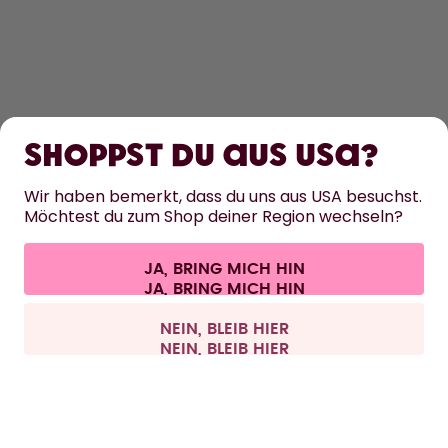
ENTDECKEN
ERFAHRE MEHR
Shoppst du aus USA?
HILFE
Wir haben bemerkt, dass du uns aus USA besuchst.
Möchtest du zum Shop deiner Region wechseln?
KONTAKT
JA, BRING MICH HIN
Cookie-Einstellungen
AGB
Datenschutz
Impressum
Alle Preise sind inklusive Mehrwertsteuer und zzgl. Versandkosten.
©
2026
air up GmbH
Schweiz
NEIN, BLEIB HIER