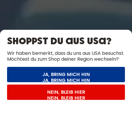
ENTDECKEN
ERFAHRE MEHR
Shoppst du aus USA?
HILFE
Wir haben bemerkt, dass du uns aus USA besuchst.
Möchtest du zum Shop deiner Region wechseln?
KONTAKT
Cookie-Einstellungen
AGB
Datenschutz
Impressum
JA, BRING MICH HIN
Vertrag widerrufen
Alle Preise sind inklusive Mehrwertsteuer und zzgl. Versandkosten.
©
2026
air up GmbH
Deutschland
SHOPPE DIE KOLLEKTION
NEIN, BLEIB HIER
LIMITIERTE EDITION