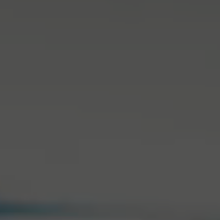
Back to School - Spare bis zu
Design Edition:
25%
createdbygabe × air up®
Wie funktioniert's
Hilfe & FAQ
Store Finder
Flaschen vergleichen