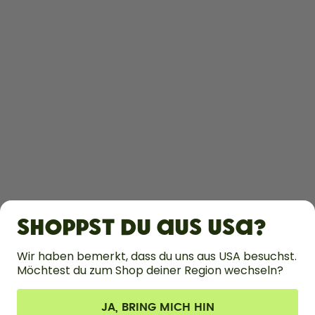
ENTDECKEN
ERFAHRE MEHR
Shoppst du aus USA?
HILFE
Wir haben bemerkt, dass du uns aus USA besuchst.
Möchtest du zum Shop deiner Region wechseln?
KONTAKT
Cookie-Einstellungen
AGB
Datenschutz
Impressum
JA, BRING MICH HIN
Vertrag widerrufen