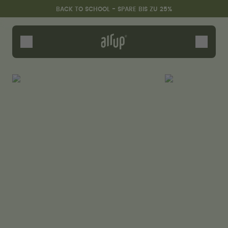
Zum Hauptinhalt springen
Erklärung zur Barrierefreiheit
BACK TO SCHOOL - SPARE BIS ZU 25%
Flaschen
Duft-Pods
Zubehör
Starter Sets
Back2School
Gewinnspiel