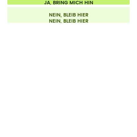
Alle Preise sind inklusive Mehrwertsteuer und zzgl. Versandkosten.
©
2026
air up GmbH
Deutschland
NEIN, BLEIB HIER