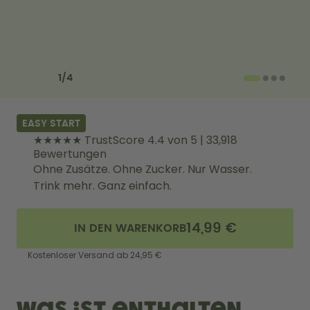
Back to School - Spare bis zu
Design Edition:
25%
createdbygabe × air up®
Wie funktioniert's
Previous slide
Next slide
Hilfe & FAQ
1
/
4
Store Finder
Flaschen vergleichen
EASY START
★★★★★ TrustScore 4.4 von 5 | 33,918
Bewertungen
Ohne Zusätze. Ohne Zucker. Nur Wasser.
Trink mehr. Ganz einfach.
14,99 €
IN DEN WARENKORB
Kostenloser Versand ab 24,95 €
Was ist enthalten