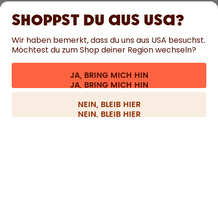
Shoppst du aus USA?
HILFE
Wir haben bemerkt, dass du uns aus USA besuchst.
Möchtest du zum Shop deiner Region wechseln?
KONTAKT
Cookie-Einstellungen
AGB
Datenschutz
Impressum
JA, BRING MICH HIN
Vertrag widerrufen
Alle Preise sind inklusive Mehrwertsteuer und zzgl. Versandkosten.
©
2026
air up GmbH
Deutschland
NEIN, BLEIB HIER