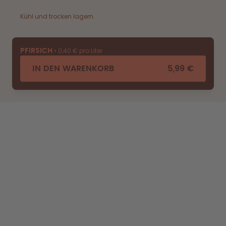
Kühl und trocken lagern.
•
0,40 € pro Liter
PFIRSICH
IN DEN WARENKORB
5,99 €
ENTDECKEN
ERFAHRE MEHR