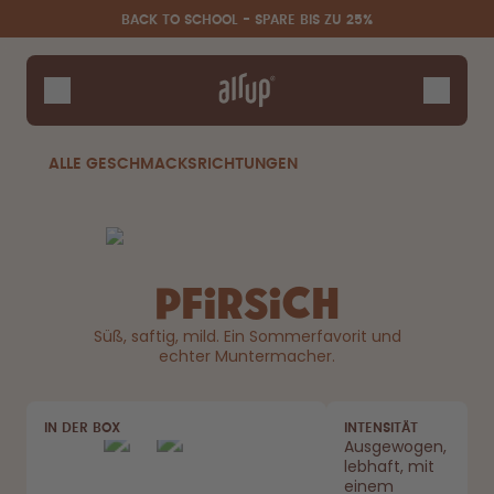
Zum Hauptinhalt springen
Erklärung zur Barrierefreiheit
BACK TO SCHOOL - SPARE BIS ZU 25%
Flaschen
Duft-Pods
Zubehör
ALLE GESCHMACKSRICHTUNGEN
Starter Sets
Back2School
Gewinnspiel
Pfirsich
Süß, saftig, mild. Ein Sommerfavorit und
echter Muntermacher.
IN DER BOX
INTENSITÄT
Ausgewogen,
lebhaft, mit
einem