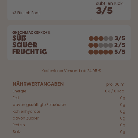
Back to School - Spare bis zu
Design Edition:
subtilen Kick.
25%
createdbygabe × air up®
3
/
5
x
3
Pfirsich Pods
Wie funktioniert's
Hilfe & FAQ
GESCHMACKSPROFIL
Süß
3
/
5
Store Finder
Sauer
2
/
5
Flaschen vergleichen
Fruchtig
5
/
5
Kostenloser Versand ab 24,95 €
NÄHRWERTANGABEN
pro 100 ml
Energie
0kj / 0 kcal
Fett
0g
davon gesättigte Fettsäuren
0g
Kohlenhydrate
0g
davon Zucker
0g
Protein
0g
Salz
0g