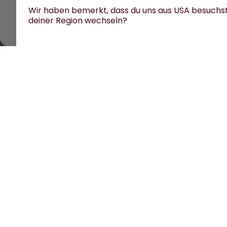
Wir haben bemerkt, dass du uns aus USA besuchs
deiner Region wechseln?
Alle Preise sind inklusive Mehrwertsteuer und zzgl. V