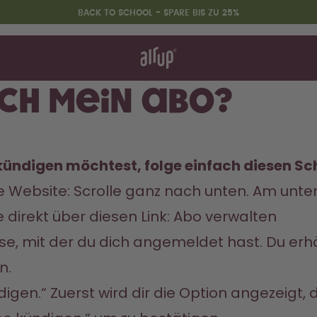
BACK TO SCHOOL - SPARE BIS ZU 25%
nktioniert's
& FAQ
 Finder
ich mein Abo?
hen vergleichen
Back to School - Spare bis zu
ündigen möchtest, folge einfach diesen Sch
25%
 Website: Scrolle ganz nach unten. Am unter
direkt über diesen Link: 
Abo verwalten
se, mit der du dich angemeldet hast. Du erh
n.
ndigen.“ Zuerst wird dir die Option angezeigt,