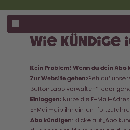
Zum Hauptinhalt springen
Erklärung zur Barrierefreiheit
Flaschen
Wie fu
Hilfe 
Duft-Pods
Store
Wie kündige 
Zubehör
Flasc
Starter Sets
Back2School
Kein Problem! Wenn du dein Abo k
Gewinnspiel
Zur Website gehen:
Geh auf unsere
Button „abo verwalten“  oder gehe 
Einloggen:
 Nutze die E-Mail-Adres
E-Mail—gib ihn ein, um fortzufahre
Abo kündigen
: Klicke auf „Abo kü