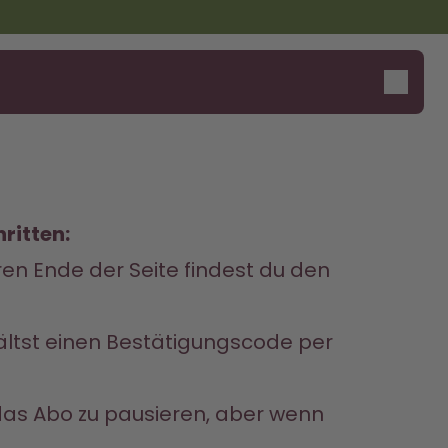
Design Edition:
Sag Hall-O!
ritten:
createdbygabe × air up®
en Ende der Seite findest du den 
ältst einen Bestätigungscode per 
 das Abo zu pausieren, aber wenn 