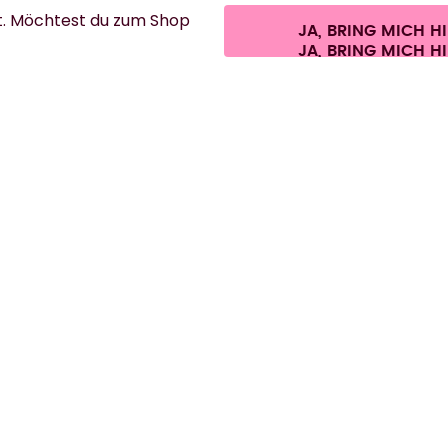
t. Möchtest du zum Shop
JA, BRING MICH H
ersandkosten.
©
2026
air up GmbH
Cookie-Einstellungen
AGB
Datenschutz