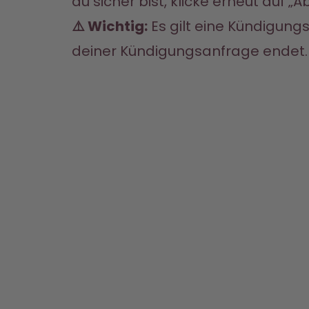
du sicher bist, klicke erneut auf „
⚠️ Wichtig:
 Es gilt eine Kündigung
deiner Kündigungsanfrage endet. I