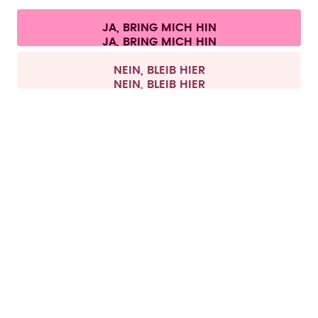
Cookie-Einstellungen
AGB
Datenschutz
Impressum
JA, BRING MICH HIN
Vertrag widerrufen
Alle Preise sind inklusive Mehrwertsteuer und zzgl. Versandkosten.
©
2026
air up GmbH
Deutschland
NEIN, BLEIB HIER