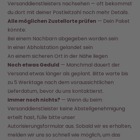
Back to School - Spare bis zu
Design Edition:
Versanddienstleisters nachsehen — oft bekommst 
25%
createdbygabe × air up®
du dort mit deiner Postleitzahl noch mehr Details.
Alle möglichen Zustellorte prüfen
 — Dein Paket 
Wie funktioniert's
könnte:
Hilfe & FAQ
Bei einem Nachbarn abgegeben worden sein
Store Finder
Flaschen vergleichen
In einer Abholstation gelandet sein
An einem sicheren Ort in der Nähe liegen
Noch etwas Geduld
 — Manchmal dauert der 
Versand etwas länger als geplant. Bitte warte bis 
zu 5 Werktage nach dem voraussichtlichen 
Lieferdatum, bevor du uns kontaktierst.
Immer noch nichts?
 — Wenn du beim 
Versanddienstleister keine Abstellgenehmigung 
erteilt hast, fülle bitte unser 
Autorisierungsformular 
aus. Sobald wir es erhalten, 
melden wir uns so schnell wie möglich, um das 