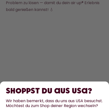
Problem zu lösen — damit du dein air up® Erlebnis 
bald genießen kannst! 💧
ENTDECKEN
ERFAHRE MEHR
Shoppst du aus USA?
HILFE
Wir haben bemerkt, dass du uns aus USA besuchst.
Möchtest du zum Shop deiner Region wechseln?
KONTAKT