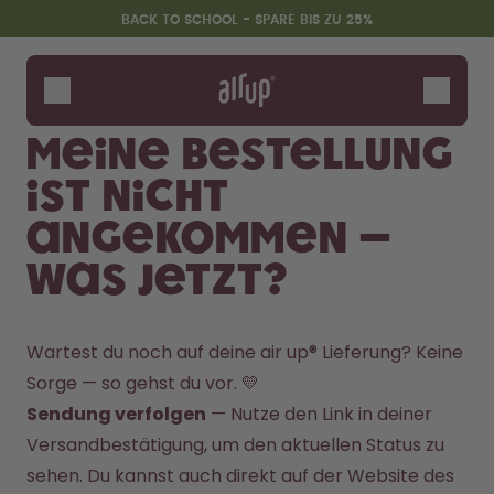
Zum Hauptinhalt springen
Erklärung zur Barrierefreiheit
BACK TO SCHOOL - SPARE BIS ZU 25%
Flaschen
Duft-Pods
Meine Bestellung
Zubehör
ist nicht
Starter Sets
Back2School
angekommen –
Gewinnspiel
was jetzt?
Wartest du noch auf deine air up® Lieferung? Keine 
Sorge — so gehst du vor. 💛
Sendung verfolgen
 — Nutze den Link in deiner 
Versandbestätigung, um den aktuellen Status zu 
sehen. Du kannst auch direkt auf der Website des 