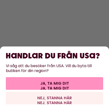
KÖP
LÄS MER
Handlar du från USA?
HJÄLP
Vi såg att du besöker från USA. Vill du byta till
butiken för din region?
KONTAKT
Cookies
Villkor
Sekretess och säkerhet
Juridisk information
JA, TA MIG DIT
Ångra avtalet
Alla priser är inklusive moms och exklusive fraktavgifter.
©
2026
air up GmbH
Sverige
NEJ, STANNA HÄR