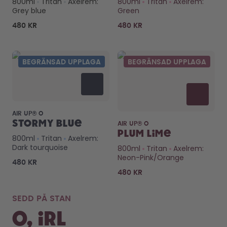
800ml
Tritan
Axelrem:
800ml
Tritan
Axelrem:
Hur det fungerar
Grey blue
Green
Hjälp & FAQ
Jämför flaskor
480 KR
480 KR
BEGRÄNSAD UPPLAGA
BEGRÄNSAD UPPLAGA
AIR UP® O
Stormy Blue
AIR UP® O
Plum Lime
800ml
Tritan
Axelrem:
Dark tourquoise
800ml
Tritan
Axelrem:
Neon-Pink/Orange
480 KR
480 KR
SEDD PÅ STAN
o, IRL