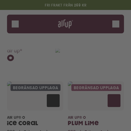
Hoppa till huvudinnehållet
Information om tillgänglighet
FRI FRAKT FRÅN 269 KR
Flaskor
Smaker
Se alla
O
Click
Kids
Twist Pro
Tum
Tillbehör
air up®
Starter Sets
O
BEGRÄNSAD UPPLAGA
BEGRÄNSAD UPPLAGA
Säg hej till "O"
AIR UP® O
AIR UP® O
Ice Coral
Plum Lime