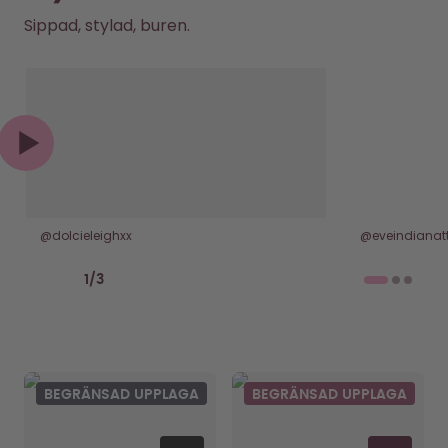
Sippad, stylad, buren.
@dolcieleighxx
@eveindianatt
Previous slide
Next slide
1
/
3
BEGRÄNSAD UPPLAGA
BEGRÄNSAD UPPLAGA