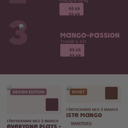
Fruktig & Syrlig
99 KR
99 KR
99 KR
99 KR
3
Mango-Passion
Tropisk & Söt
89 KR
89 KR
89 KR
89 KR
DESIGN EDITION
NYHET
FÖRPACKNING MED 3 SMAKER
Iste Mango
FÖRPACKNING MED 3 SMAKER
SMAKPROFIL
Everyone Plays -