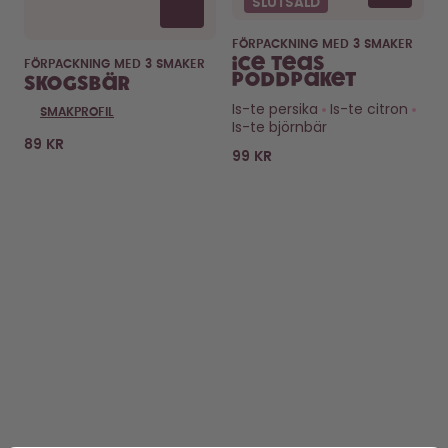
SLUTSÅLD
FÖRPACKNING MED 3 SMAKER
Ice Teas
FÖRPACKNING MED 3 SMAKER
Poddpaket
Skogsbär
Is-te persika
Is-te citron
SMAKPROFIL
Is-te björnbär
89 KR
99 KR
KÖP
LÄS MER