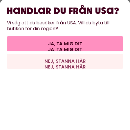
Handlar du från USA?
HJÄLP
Vi såg att du besöker från USA. Vill du byta till
butiken för din region?
KONTAKT
Cookies
Villkor
Sekretess och säkerhet
Juridisk information
JA, TA MIG DIT
Ångra avtalet
Alla priser är inklusive moms och exklusive fraktavgifter.
©
2026
air up GmbH
Sverige
NEJ, STANNA HÄR