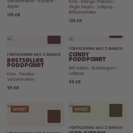
Vattenmelon
Körsbär
Kola
Mango-Passion
Hur det fungerar
Äpple
Virgin Mojito
Lollipop
Hjälp & FAQ
Blåbärsshake
Jämför flaskor
139 KR
139 KR
FÖRPACKNING MED 3 SMAKER
Candy
FÖRPACKNING MED 3 SMAKER
Poddpaket
Bestseller
poddpaket
Blå Hallon
Bubblegum
Lollipop
Kola
Persika
Vattenmelon
99 KR
99 KR
NYHET
NYHET
FÖRPACKNING MED 3 SMAKER