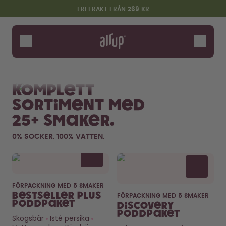
Hoppa till huvudinnehållet
Information om tillgänglighet
FRI FRAKT FRÅN 269 KR
Flaskor
Smaker
Se alla
Nyheter & Limited Editi
Tillbehör
komplett
Starter Sets
sortiment med
25+ smaker.
0% SOCKER. 100% VATTEN.
Flavor details
FÖRPACKNING MED 5 SMAKER
Bestseller Plus
Säg hej till "O"
FÖRPACKNING MED 5 SMAKER
poddpaket
Discovery
Poddpaket
Skogsbär
Isté persika