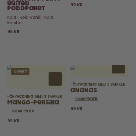
United
99 KR
Poddpaket
Kola
Kola Vanilj
Kola
Körsbär
99 KR
Nyfiken på
poddarna?
NYHET
Hur länge räcker de? Vad är
det i?
FÖRPACKNING MED 3 SMAKER
KOLLA HÄR
Ananas
FÖRPACKNING MED 3 SMAKER
SMAKPROFIL
Mango-Persika
69 KR
SMAKPROFIL
99 KR