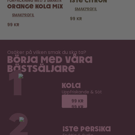
Iste Citron
FÖRPACKNING MED 3 SMAKER
Orange Kola Mix
SMAKPROFIL
SMAKPROFIL
99 KR
99 KR
Osäker på vilken smak du ska ta?
Börja med våra
bästsäljare
1
Kola
Uppfriskande & Söt
99 KR
99 KR
99 KR
99 KR
2
Iste Persika