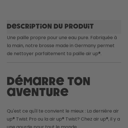
Comment ça marche
Aide & FAQ
Compare les gourdes
Description du produit
Une paille propre pour une eau pure. Fabriquée à 
la main, notre brosse made in Germany permet 
de nettoyer parfaitement ta paille air up®.
Démarre ton
aventure
Qu'est ce qu'il te convient le mieux : La dernière air 
up
® 
Twist Pro ou la air up
® 
Twist? Chez air up®, il y a 
une gourde pour tout le monde.