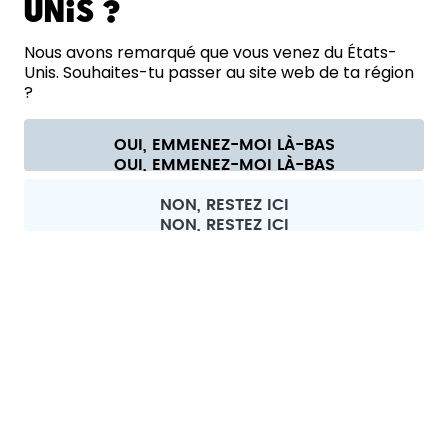
Unis ?
AIDE
Nous avons remarqué que vous venez du États-
Unis. Souhaites-tu passer au site web de ta région
NOUS CONTACTER
?
Paramètres des cookies
Conditions générales de vente et informations aux clients
Politique de confidentialité
Mentions légales
OUI, EMMENEZ-MOI LÀ-BAS
Se rétracter du contrat
Tous les prix sont TTC et hors frais de port.
©
2026
air up GmbH
Belgique
NON, RESTEZ ICI