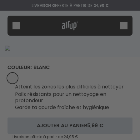
Aller au contenu principal
Déclaration d'accessibilité
LIVRAISON OFFERTE À PARTIR DE 24,95 €
Gourdes
Arômes
Accessoires
Starter Sets
COULEUR
:
BLANC
WHITE
Atteint les zones les plus difficiles à nettoyer
Poils résistants pour un nettoyage en
profondeur
Garde ta gourde fraîche et hygiénique
Dis bonjour au "O"
AJOUTER AU PANIER
5,99 €
Livraison offerte à partir de 24,95 €