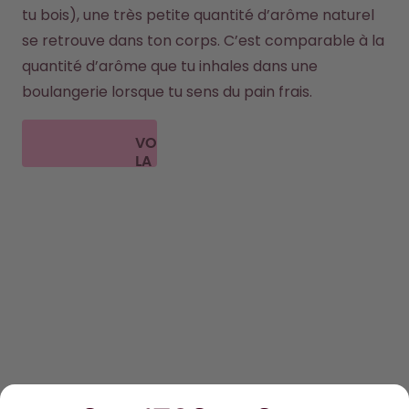
tu bois), une très petite quantité d’arôme naturel 
se retrouve dans ton corps. C’est comparable à la 
quantité d’arôme que tu inhales dans une 
boulangerie lorsque tu sens du pain frais.
VOIR
LA
FAQ
DÉCOUVRIR