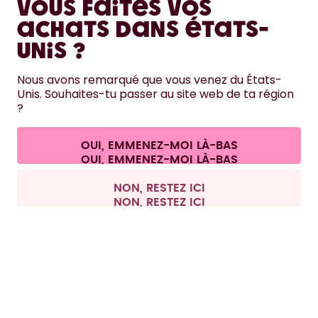
Vous faites vos
EN SAVOIR PLUS
achats dans États-
Unis ?
AIDE
Nous avons remarqué que vous venez du États-
Unis. Souhaites-tu passer au site web de ta région
NOUS CONTACTER
?
Paramètres des cookies
Conditions générales de vente et informations aux clients
Politique de confidentialité
Mentions légales
OUI, EMMENEZ-MOI LÀ-BAS
Se rétracter du contrat
Tous les prix sont TTC et hors frais de port.
©
2026
air up GmbH
Belgique
NON, RESTEZ ICI