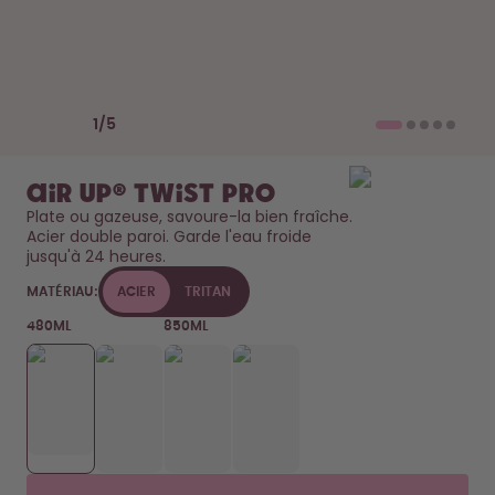
Comment ça marche
Aide & FAQ
Compare les gourdes
Previous slide
Next slide
1
/
5
air up® Twist Pro
Plate ou gazeuse, savoure-la bien fraîche. 
Acier double paroi. Garde l'eau froide 
jusqu'à 24 heures. 
MATÉRIAU:
ACIER
TRITAN
480ML
850ML