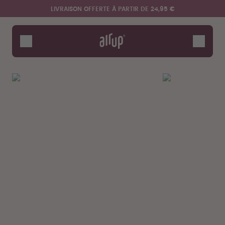
Aller au contenu principal
Déclaration d'accessibilité
LIVRAISON OFFERTE À PARTIR DE 24,95 €
Gourdes
Arômes
Accessoires
Starter Sets
Dis bonjour au "O"