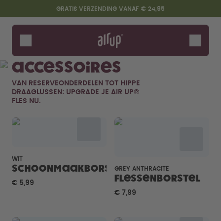
Overslaan en naar de inhoud gaan
Toegankelijkheidsverklaring
GRATIS VERZENDING VANAF € 24,95
Flessen
Smaken
Accessoires
Accessoires
VAN RESERVEONDERDELEN TOT HIPPE
Starter Sets
DRAAGLUSSEN: UPGRADE JE AIR UP®
FLES NU.
WIT
Schoonmaakborstel
GREY ANTHRACITE
Flessenborstel
€ 5,99
Zeg hallo tegen de "O"
€ 7,99