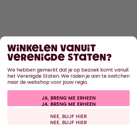
SHOPPEN
Winkelen vanuit
ONTDEK
Verenigde Staten?
HULP
We hebben gemerkt dat je op bezoek komt vanuit
het Verenigde Staten. We raden je aan te switchen
naar de webshop voor jouw regio.
CONTACT
Cookie-instellingen
Algemene voorwaarden
Privacy
JA, BRENG ME ERHEEN
Juridische informatie
Overeenkomst herroepen
Alle prijzen zijn inclusief BTW en exclusief verzendkosten.
©
2026
air up GmbH
België
NEE, BLIJF HIER