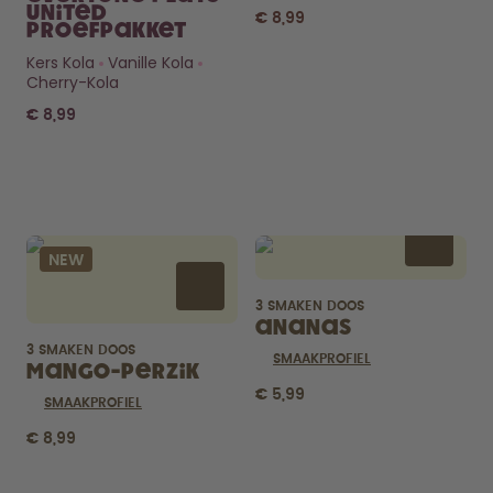
United
€ 8,99
Proefpakket
Kers Kola
Vanille Kola
Cherry-Kola
€ 8,99
Benieuwd
naar de
NEW
Pods?
Hoe lang gaan ze mee? Wat zit
3 SMAKEN DOOS
erin?
Ananas
CHECK HET HIER
3 SMAKEN DOOS
SMAAKPROFIEL
Mango-Perzik
€ 5,99
SMAAKPROFIEL
€ 8,99