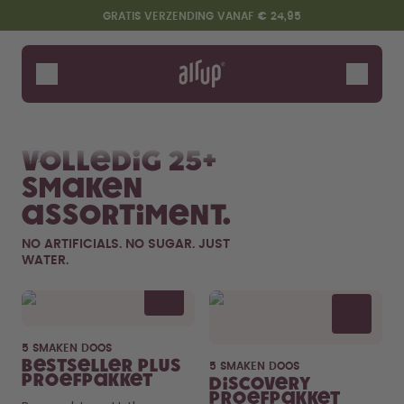
Overslaan en naar de inhoud gaan
Toegankelijkheidsverklaring
GRATIS VERZENDING VANAF € 24,95
Flessen
Smaken
Bekijk alles
Nieuw
Fruits
Soft Dr
Accessoires
Volledig 25+
Starter Sets
smaken
assortiment.
NO ARTIFICIALS. NO SUGAR. JUST
WATER.
Flavor details
5 SMAKEN DOOS
Zeg hallo tegen de "O"
Bestseller Plus
5 SMAKEN DOOS
Proefpakket
Discovery
Proefpakket