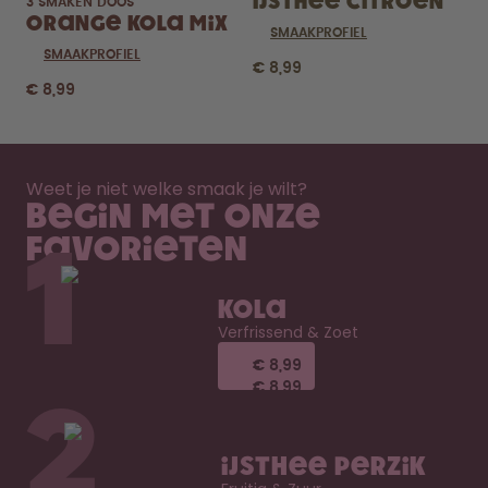
IJsthee Citroen
3 SMAKEN DOOS
Orange Kola Mix
SMAAKPROFIEL
SMAAKPROFIEL
€ 8,99
€ 8,99
Weet je niet welke smaak je wilt?
Begin met onze
favorieten
1
Kola
Verfrissend & Zoet
€ 8,99
€ 8,99
€ 8,99
€ 8,99
2
IJsthee Perzik