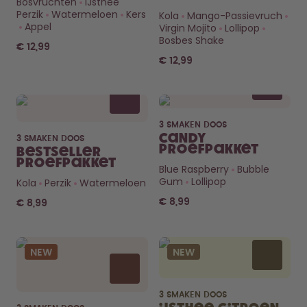
Bosvruchten
IJsthee
Hoe het werkt
Perzik
Watermeloen
Kers
Kola
Mango-Passievruch
Support & FAQ
Appel
Virgin Mojito
Lollipop
Vergelijk de flessen
Bosbes Shake
€ 12,99
€ 12,99
3 SMAKEN DOOS
Candy
3 SMAKEN DOOS
Proefpakket
Bestseller
Proefpakket
Blue Raspberry
Bubble
Gum
Lollipop
Kola
Perzik
Watermeloen
€ 8,99
€ 8,99
NEW
NEW
3 SMAKEN DOOS