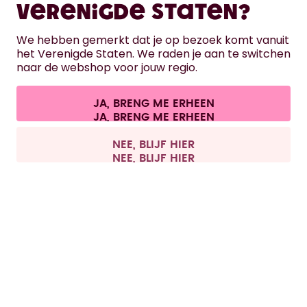
Verenigde Staten?
HULP
We hebben gemerkt dat je op bezoek komt vanuit
het Verenigde Staten. We raden je aan te switchen
naar de webshop voor jouw regio.
CONTACT
Cookie-instellingen
Algemene voorwaarden
Privacy
JA, BRENG ME ERHEEN
Juridische informatie
Overeenkomst herroepen
Alle prijzen zijn inclusief BTW en exclusief verzendkosten.
©
2026
air up GmbH
België
NEE, BLIJF HIER