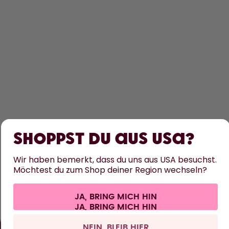
ENTDECKEN
ERFAHRE MEHR
Shoppst du aus USA?
HILFE
Wir haben bemerkt, dass du uns aus USA besuchst.
Möchtest du zum Shop deiner Region wechseln?
KONTAKT
JA, BRING MICH HIN
Cookie-Einstellungen
AGB
Datenschutz
Impressum
Alle Preise sind inklusive Mehrwertsteuer und zzgl. Versandkosten.
©
2026
air up GmbH
Schweiz
NEIN, BLEIB HIER