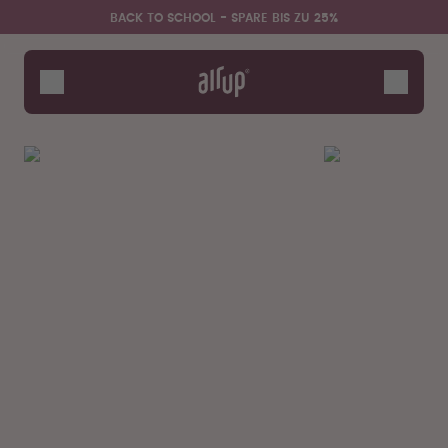
Zum Hauptinhalt springen
Erklärung zur Barrierefreiheit
BACK TO SCHOOL - SPARE BIS ZU 25%
Flaschen
Duft-Pods
Zubehör
Starter Sets
Back2School
Gewinnspiel