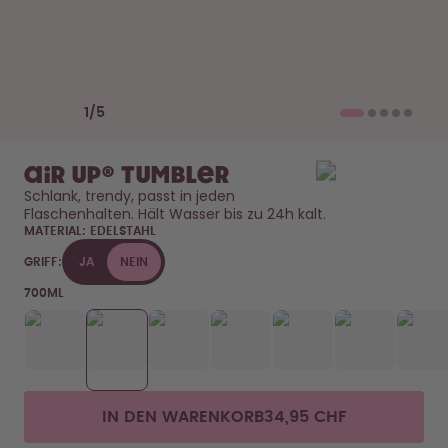
Back to School - Spare bis zu
Design Edition:
25%
createdbygabe × air up®
Wie funktioniert's
Previous slide
Next slide
Hilfe & FAQ
1
/
5
Flaschen vergleichen
air up® Tumbler
Schlank, trendy, passt in jeden 
Flaschenhalten. Hält Wasser bis zu 24h kalt. 
MATERIAL:
EDELSTAHL
GRIFF:
JA
NEIN
700ML
IN DEN WARENKORB
34,95 CHF