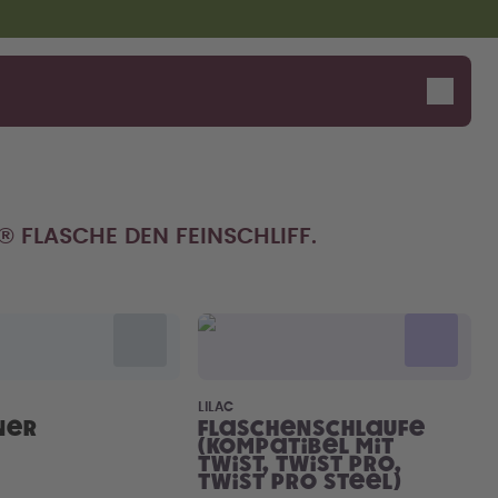
® FLASCHE DEN FEINSCHLIFF.
Design Edition:
Sag Hall-O!
createdbygabe × air up®
LILAC
ner
Flaschenschlaufe
(kompatibel mit
Twist, Twist Pro,
Twist Pro Steel)