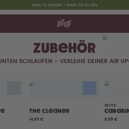
BACK TO SCHOOL - SPARE BIS ZU 25%
nktioniert's
& FAQ
 Finder
hen vergleichen
Zubehör
UNTEN SCHLAUFEN – VERLEIHE DEINER AIR UP
Back to School - Spare bis zu
25%
SILVER
te
The Cleaner
Carabi
14,99 €
6,99 €