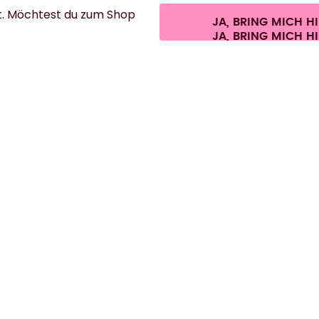
t. Möchtest du zum Shop
JA, BRING MICH H
ersandkosten.
©
2026
air up GmbH
Cookie-Einstellungen
AGB
Datenschutz