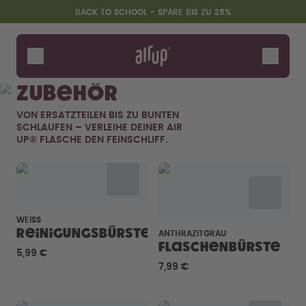
Zum Hauptinhalt springen
Erklärung zur Barrierefreiheit
BACK TO SCHOOL - SPARE BIS ZU 25%
Flaschen
Duft-Pods
Zubehör
Zubehör
VON ERSATZTEILEN BIS ZU BUNTEN
Starter Sets
SCHLAUFEN – VERLEIHE DEINER AIR
Back2School
UP® FLASCHE DEN FEINSCHLIFF.
Gewinnspiel
WEISS
Reinigungsbürste
ANTHRAZITGRAU
Flaschenbürste
5,99 €
7,99 €