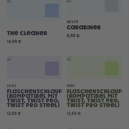
Back to School - Spare bis zu
Design Edition:
25%
createdbygabe × air up®
SILVER
Wie funktioniert's
Carabiner
Hilfe & FAQ
The Cleaner
6,99 €
Store Finder
14,99 €
Flaschen vergleichen
LILAC
MINT
Flaschenschlaufe
Flaschenschlaufe
(kompatibel mit
(kompatibel mit
Twist, Twist Pro,
Twist, Twist Pro,
Twist Pro Steel)
Twist Pro Steel)
12,99 €
12,99 €