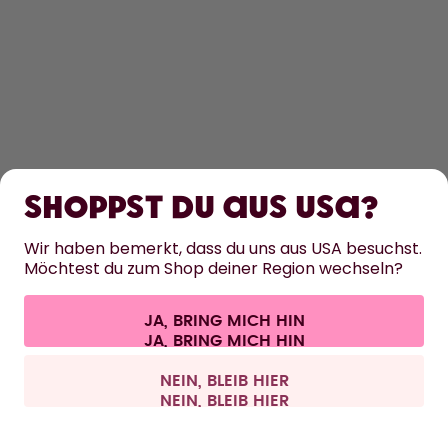
ENTDECKEN
ERFAHRE MEHR
Shoppst du aus USA?
HILFE
Wir haben bemerkt, dass du uns aus USA besuchst.
Möchtest du zum Shop deiner Region wechseln?
KONTAKT
Cookie-Einstellungen
AGB
Datenschutz
Impressum
JA, BRING MICH HIN
Vertrag widerrufen
Alle Preise sind inklusive Mehrwertsteuer und zzgl. Versandkosten.
©
2026
air up GmbH
Deutschland
NEIN, BLEIB HIER