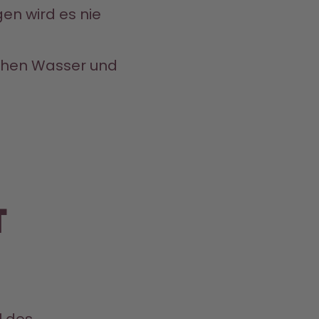
n wird es nie 
chen Wasser und 
t