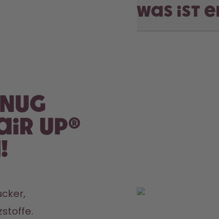
Was ist 
enug
air up®
!
ker, 
stoffe. 