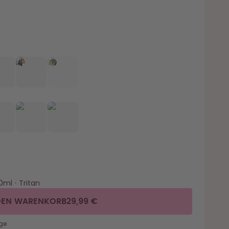
0ml
•
Tritan
DEN WARENKORB
29,99 €
ge