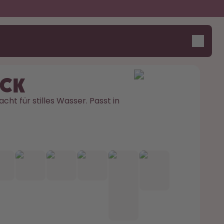
ick
cht für stilles Wasser. Passt in 
Design Edition:
Sag Hall-O!
createdbygabe × air up®