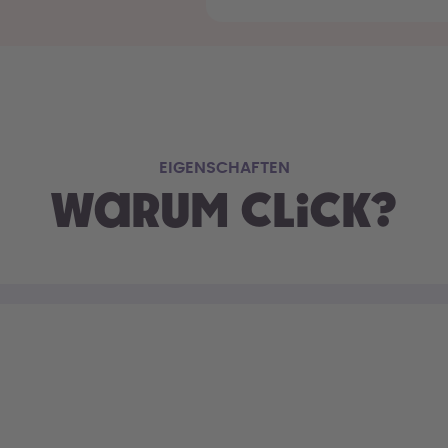
EIGENSCHAFTEN
Warum Click?
m
ogie springt der
ohne Aufwand.