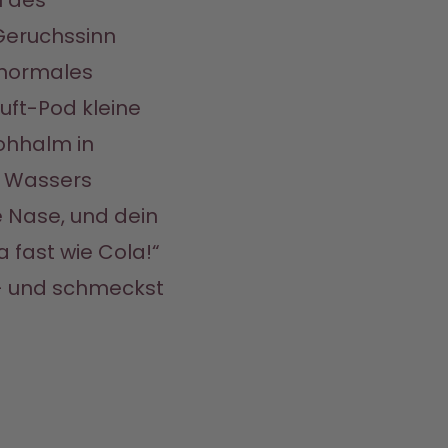
 des 
eruchssinn 
ormales 
uft-Pod kleine 
ohhalm in 
 Wassers 
 Nase, und dein 
 fast wie Cola!“ 
– und schmeckst 