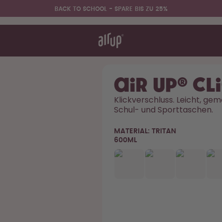
BACK TO SCHOOL - SPARE BIS ZU 25%
nktioniert's
& FAQ
hen vergleichen
air up® Cl
Klickverschluss. Leicht, gema
Schul- und Sporttaschen. 
Back to School - Spare bis zu
25%
MATERIAL:
TRITAN
600ML