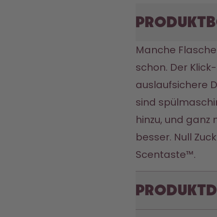
Produktb
Manche Flaschen 
schon. Der Klick-
auslaufsichere De
sind spülmaschin
hinzu, und ganz
besser. Null Zucke
Scentaste™.
Produktd