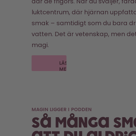
där de frigörs. När du sväljer, färdas
luktcentrum, där hjärnan uppfatt
smak – samtidigt som du bara dric
vatten. Det är vetenskap, men de
LÄS
MER
MAGIN LIGGER I PODDEN
Så många sm