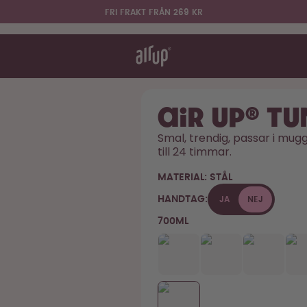
FRI FRAKT FRÅN 269 KR
et fungerar
 & FAQ
r flaskor
air up® T
Smal, trendig, passar i muggh
till 24 timmar. 
Säg hej till "O"
MATERIAL:
STÅL
HANDTAG:
JA
NEJ
700ML