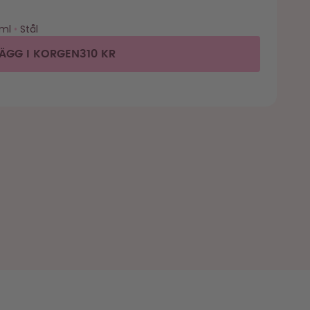
ml
•
Stål
LÄGG I KORGEN
310 KR