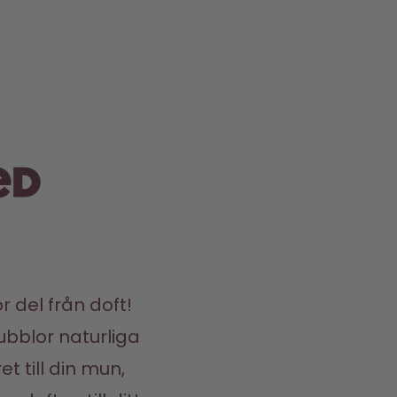
ed
r del från doft! 
ubblor naturliga 
till din mun, 