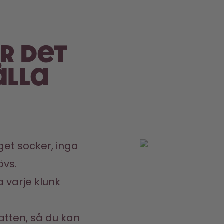
är det
ålla
d
et socker, inga 
övs.
 varje klunk 
atten, så du kan 