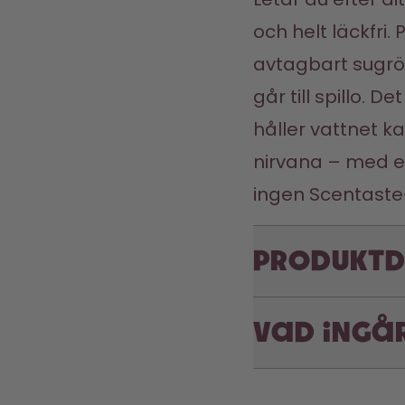
och helt läckfri.
avtagbart sugrör 
går till spillo. D
håller vattnet kal
nirvana – med el
ingen Scentaste-
Produktd
Vad ingå