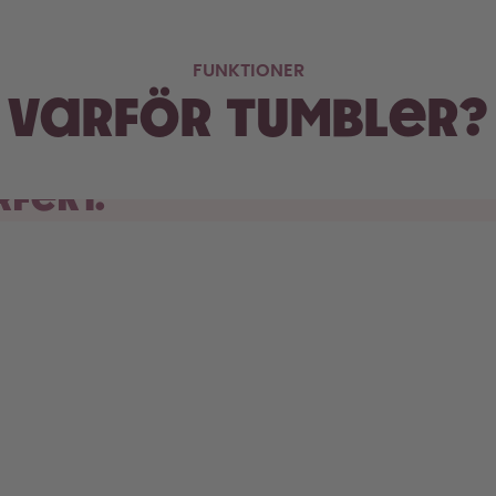
FUNKTIONER
Varför Tumbler?
rfekt.
ugghållare –