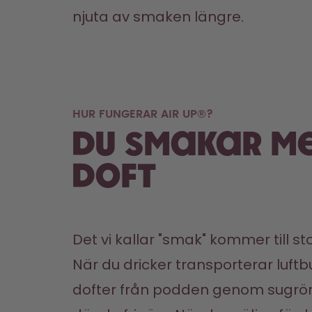
njuta av smaken längre.
HUR FUNGERAR AIR UP®?
Du smakar m
doft
Det vi kallar "smak" kommer till sto
När du dricker transporterar luftb
dofter från podden genom sugröret 