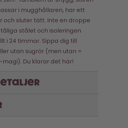
 Passar i mugghållaren, har ett 
och sluter tätt. Inte en droppe 
et tåliga stålet och isoleringen 
lt i 24 timmar. Sippa dig till 
ler utan sugrör (men utan = 
magi). Du klarar det här!
etaljer
r