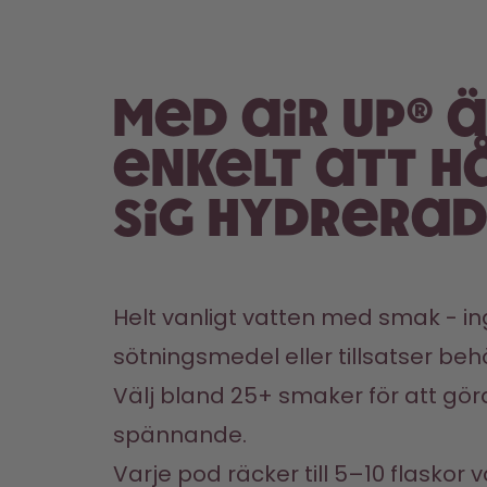
Med air up® 
enkelt att h
sig hydrera
Helt vanligt vatten med smak - ing
sötningsmedel eller tillsatser beh
Välj bland 25+ smaker för att göra
spännande.
Varje pod räcker till 5–10 flaskor v