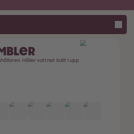
umbler
ållaren. Håller vattnet kallt i upp 