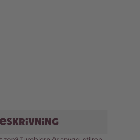
eskrivning
tt zen? Tumblern är snygg, stilren 