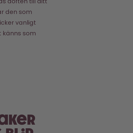
 doften till ditt 
ar den som 
ker vanligt 
t känns som 
aker