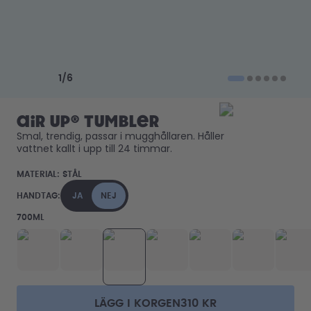
Hur det fungerar
Hjälp & FAQ
Jämför flaskor
Previous slide
Next slide
1
/
6
air up® Tumbler
Smal, trendig, passar i mugghållaren. Håller 
vattnet kallt i upp till 24 timmar. 
MATERIAL:
STÅL
HANDTAG:
JA
NEJ
700ML
LÄGG I KORGEN
310 KR