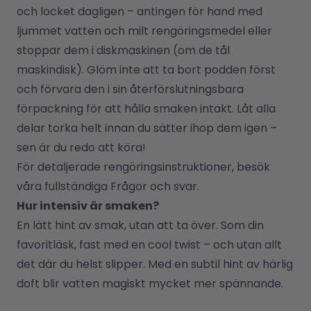
och locket dagligen – antingen för hand med 
ljummet vatten och milt rengöringsmedel eller 
stoppar dem i diskmaskinen (om de tål 
maskindisk). Glöm inte att ta bort podden först 
och förvara den i sin återförslutningsbara 
förpackning för att hålla smaken intakt. Låt alla 
delar torka helt innan du sätter ihop dem igen – 
sen är du redo att köra!
För detaljerade rengöringsinstruktioner, besök 
våra fullständiga 
Frågor
 och svar.
Hur intensiv är smaken?
En lätt hint av smak, utan att ta över. Som din 
favoritläsk, fast med en cool twist – och utan allt 
det där du helst slipper. Med en subtil hint av härlig 
doft blir vatten magiskt mycket mer spännande.
