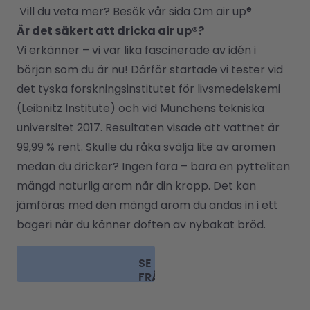
 Vill du veta mer? Besök vår sida 
Om air up®
Är det säkert att dricka air up®?
Vi erkänner – vi var lika fascinerade av idén i 
början som du är nu! Därför startade vi tester vid 
det tyska forskningsinstitutet för livsmedelskemi 
(Leibnitz Institute) och vid Münchens tekniska 
universitet 2017. Resultaten visade att vattnet är 
99,99 % rent. Skulle du råka svälja lite av aromen 
medan du dricker? Ingen fara – bara en pytteliten 
mängd naturlig arom når din kropp. Det kan 
jämföras med den mängd arom du andas in i ett 
bageri när du känner doften av nybakat bröd.
SE
FRÅGOR
& SVAR