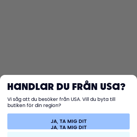
KÖP
LÄS MER
Handlar du från USA?
HJÄLP
Vi såg att du besöker från USA. Vill du byta till
butiken för din region?
KONTAKT
Cookies
Villkor
Sekretess och säkerhet
Juridisk information
JA, TA MIG DIT
Ångra avtalet
Alla priser är inklusive moms och exklusive fraktavgifter.
©
2026
air up GmbH
Sverige