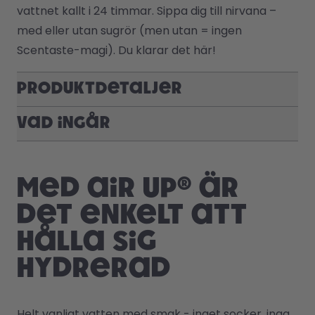
vattnet kallt i 24 timmar. Sippa dig till nirvana – 
med eller utan sugrör (men utan = ingen 
Scentaste-magi). Du klarar det här!
Produktdetaljer
Vad ingår
Med air up® är
det enkelt att
hålla sig
hydrerad
Helt vanligt vatten med smak - inget socker, inga 